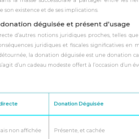
dans la masse successorale à partager entre les hér
de son existence et de ses implications.
, donation déguisée et présent d’usage
recte d’autres notions juridiques proches, telles qu
nséquences juridiques et fiscales significatives en 
e détournée, la donation déguisée est une donation ca
agit d’un cadeau modeste offert à l’occasion d’un évé
directe
Donation Déguisée
ais non affichée
Présente, et cachée