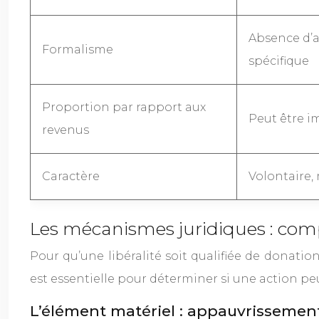
Absence d’a
Formalisme
spécifique
Proportion par rapport aux
Peut être i
revenus
Caractère
Volontaire,
Les mécanismes juridiques : comp
Pour qu’une libéralité soit qualifiée de donation
est essentielle pour déterminer si une action pe
L’élément matériel : appauvrissemen