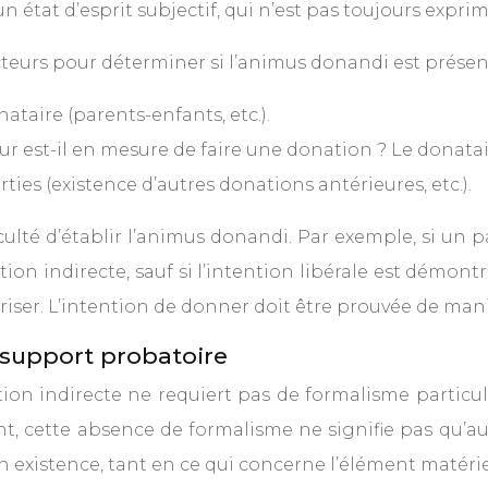
 d’un état d’esprit subjectif, qui n’est pas toujours expr
eurs pour déterminer si l’animus donandi est présent
nataire (parents-enfants, etc.).
ur est-il en mesure de faire une donation ? Le donatair
rties (existence d’autres donations antérieures, etc.).
ficulté d’établir l’animus donandi. Par exemple, si 
n indirecte, sauf si l’intention libérale est démont
ériser. L’intention de donner doit être prouvée de man
 support probatoire
on indirecte ne requiert pas de formalisme particulie
 cette absence de formalisme ne signifie pas qu’aucu
 existence, tant en ce qui concerne l’élément matérie