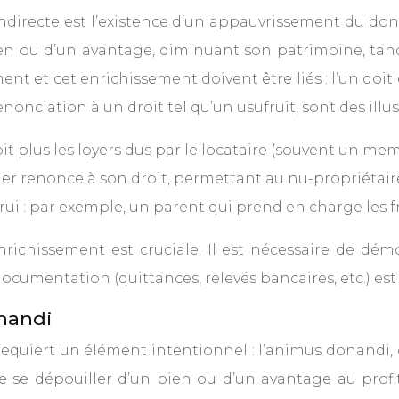
ndirecte est l’existence d’un appauvrissement du do
ien ou d’un avantage, diminuant son patrimoine, tand
t et cet enrichissement doivent être liés : l’un doi
onciation à un droit tel qu’un usufruit, sont des illus
it plus les loyers dus par le locataire (souvent un mem
itier renonce à son droit, permettant au nu-propriéta
 : par exemple, un parent qui prend en charge les fr
richissement est cruciale. Il est nécessaire de d
documentation (quittances, relevés bancaires, etc.) est
onandi
requiert un élément intentionnel : l’animus donandi, c’
de se dépouiller d’un bien ou d’un avantage au profi