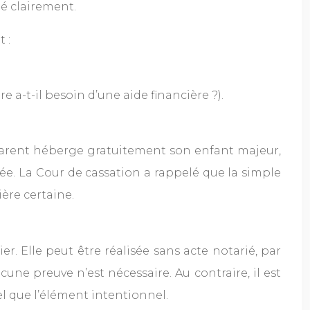
imé clairement.
 :
e a-t-il besoin d’une aide financière ?).
un parent héberge gratuitement son enfant majeur,
rée. La Cour de cassation a rappelé que la simple
ière certaine.
r. Elle peut être réalisée sans acte notarié, par
ne preuve n’est nécessaire. Au contraire, il est
l que l’élément intentionnel.