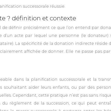
anification successorale réussie.
e ? définition et contexte
ntiel de définir précisément ce que l’on entend par do
à-dire d’un acte par lequel une personne (le donateu
aire). La spécificité de la donation indirecte réside da
n clairement affichée de donner. Elle ne passe pas par
ble dans la planification successorale et la transm
 souhaitant aider leurs enfants, ou par des person
elles. Cependant, cette pratique n’est pas sans risque
ors du règlement de la succession, ce qui peut entr