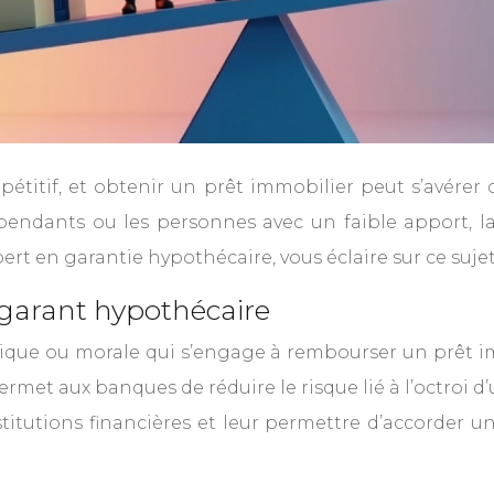
étitif, et obtenir un prêt immobilier peut s’avérer
endants ou les personnes avec un faible apport, la
t en garantie hypothécaire, vous éclaire sur ce sujet 
 garant hypothécaire
que ou morale qui s’engage à rembourser un prêt im
permet aux banques de réduire le risque lié à l’octroi d
stitutions financières et leur permettre d’accorder 