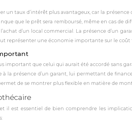
un taux d’intérêt plus avantageux, car la présence 
banque que le prêt sera remboursé, même en cas de dif
achat d’un local commercial. La présence d’un garan
peut représenter une économie importante sur le coût t
important
s important que celui qui aurait été accordé sans ga
e à la présence d’un garant, lui permettant de financ
permet de se montrer plus flexible en matière de mont
othécaire
et il est essentiel de bien comprendre les implicatio
s: