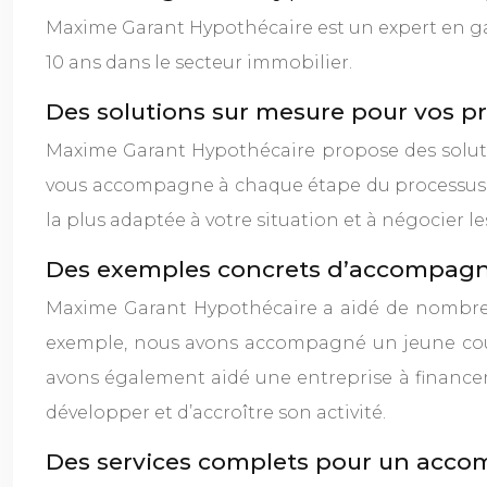
Maxime Garant Hypothécaire est un expert en ga
10 ans dans le secteur immobilier.
Des solutions sur mesure pour vos pr
Maxime Garant Hypothécaire propose des soluti
vous accompagne à chaque étape du processus, de
la plus adaptée à votre situation et à négocier 
Des exemples concrets d’accompag
Maxime Garant Hypothécaire a aidé de nombreux 
exemple, nous avons accompagné un jeune coup
avons également aidé une entreprise à financer 
développer et d’accroître son activité.
Des services complets pour un acc